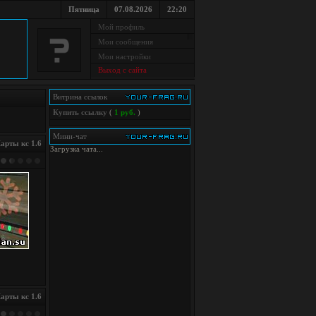
Пятница
07.08.2026
22:20
Мой профиль
Мои сообщения
Мои настройки
Выход с сайта
Витрина ссылок
Купить ссылку
(
1 руб.
)
Мини-чат
арты кс 1.6
Загрузка чата...
арты кс 1.6