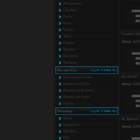
Background
Спрайты
Патчи
Боты
Разное
Counter-Str
Читы
Автор:
6at9
Радары
Взрывы
Выстрелы
Прицелы
Все для uCoz
de_ahram
Шаблоны для uCoz
Скрипты для uCoz
Автор:
6at9
Иконки для форума
Иконки для групп
Шапки
Photoshop
Кисти
de_khurais
Градиенты
Автор:
6at9
Шрифты
PSD