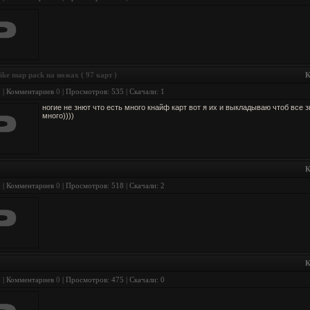
ike map pack на ножах ( 97 карт )
К
I
| Комментариев
0
| Просмотров: 535 | Скачали: 1
ногие не знют что есть много кнайф карт вот я их и выкладываю чтоб все з
много))))
К
I
| Комментариев
0
| Просмотров: 518 | Скачали: 2
К
I
| Комментариев
0
| Просмотров: 475 | Скачали: 0