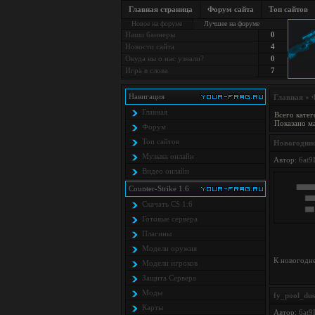
Главная страница
Форум сайта
Топ сайтов
Новое на форуме
Лучшее на форуме
Наши баннеры
0
Новости сайта
4
Окуда вы о нас узнали?
0
Игра в слова
7
Навигация
Главная
»
Главная
Всего катег
Показано м
Форум
Топ сайтов
Новогодние
Музыка онлайн
Автор:
6at9
Видео онлайн
Counter-Strike 1.6
Скачать CS 1.6
Готовые сервера
Плагины
Модели оружия
К новогодне
Модели игроков
Защита Cервера
Моды
fy_pool_du
Карты
Автор:
6at9