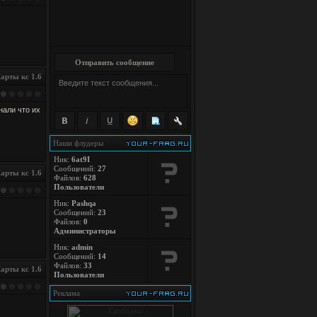
Отправить сообщение
арты кс 1.6
нали что их
Наши флудеры
Ник:
6at9I
Сообщений:
27
арты кс 1.6
Файлов:
628
Пользователи
Ник:
Pashqa
Сообщений:
23
Файлов:
0
Администраторы
Ник:
admin
Сообщений:
14
Файлов:
33
арты кс 1.6
Пользователи
Реклама