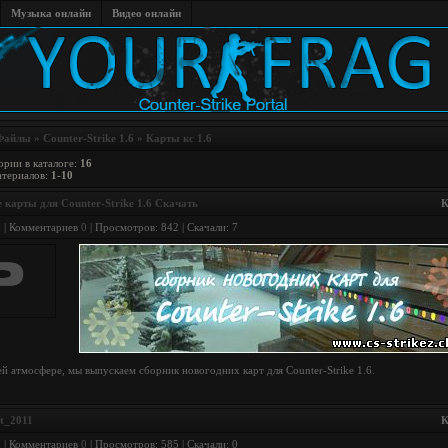
Музыка онлайн
Видео онлайн
Файлы
»
Counter-Strike 1.6
» Карты кс 1.6
ории в каталоге
:
16
атериалов
:
1-10
 карты для Counter-Strike 1.6 Скачать
К
I
| Комментариев
0
| Просмотров: 842 | Скачали: 7
й атмосфере, мы выпускаем сборник новогодних карт для Counter-Strike 1.6.
st_2011
К
I
| Комментариев
0
| Просмотров: 585 | Скачали: 0