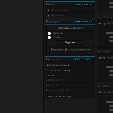
Разное
ОС и Сборки
Игры на PC
cs_52talave
Наш опрос
Автор:
6at9
Оцените мой сайт
Хорошо
Плохо
de_russka
Автор:
6at9
Статистика
Зарегистрированно
Счетчик материалов
На сайте
Онлайн всего:
1
Гостей:
1
de_aztec2
Пользователей:
0
Автор:
6at9
Посетили за сегодня