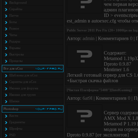
Background
чем первая верс
Спрайты
админ плагинов
ID > eventscript
Патчи
est_admin в autoexec.cfg чтобы о
Боты
Разное
Public Server 2011 Pro Fix (20+ 1000fps no lag
Читы
Автор:
admin
| Комментариев
0
| 
Радары
Взрывы
Содержит:
Выстрелы
Metamod 1.19p3
Прицелы
Dproto 0.9.87
Все для uCoz
Mmtimer 1.6
Легкий готовый сервер для CS 1.
Шаблоны для uCoz
+Быстрая скачка файлов
Скрипты для uCoz
Иконки для форума
[Чистая Платформа"5408"][IntelGaming]
Иконки для групп
Автор:
6at9I
| Комментариев
0
| П
Шапки
Photoshop
Сервер содержи
Кисти
AMX Mod X 1.8.
Градиенты
Metamod P 1.19
Шрифты
модов на сервер
Dproto 0.9.87 [от эксплоитов]
PSD