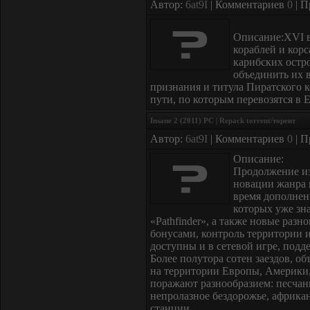
Автор:
6at9I
| Комментариев
0
| П
Описание:XVI в
кораблей и кор
карибских остро
объединить их 
признания и титула Пиратского к
пути, по которым перевозятся в
Insane 2 (2011) PC | Repack torrent/торент
Автор:
6at9I
| Комментариев
0
| П
Описание:
Продолжение изв
новации жанра 
время дополнен
которых уже зна
«Pathfinder», а также новые разн
бонусами, контроль территории 
доступны и в сетевой игре, под
Более полутора сотен заездов, о
на территории Европы, Америки
поражают разнообразием: песчан
непролазное бездорожье, африка
станции.