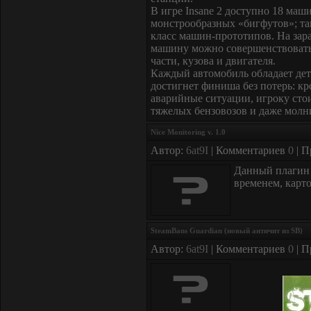
В игре Insane 2 доступно 18 маши
монстрообразных «бигфутов»; та
класс машин-прототипов. На зар
машину можно совершенствовать,
части, кузова и двигателя.
Каждый автомобиль обладает дет
достигнет финиша без потерь: к
аварийные ситуации, игроку сто
тяжелых бензовозов и даже молни
Nice Monitoring v. 1.0
Автор:
6at9I
| Комментариев
0
| П
Данный плагин 
временем, картой
SteamBans Guardian (новый античит из SB)
Автор:
6at9I
| Комментариев
0
| П