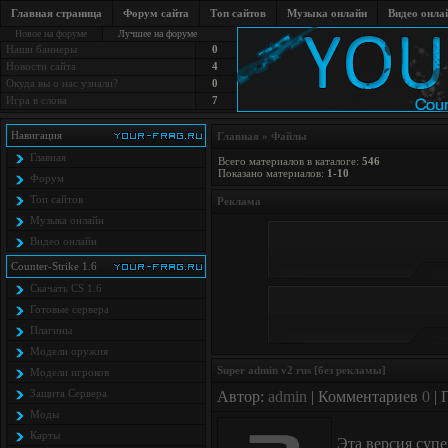
Главная страница
Форум сайта
Топ сайтов
Музыка онлайн
Видео онла
Новое на форуме
Лучшее на форуме
Наши баннеры
0
Новости сайта
4
Окуда вы о нас узнали?
0
Игра в слова
7
Навигация
Главная
»
Файлы
Главная
Всего материалов в каталоге
:
546
Показано материалов
:
1-10
Форум
Топ сайтов
Реклама
Музыка онлайн
Видео онлайн
Counter-Strike 1.6
Скачать CS 1.6
Готовые сервера
Плагины
Модели оружия
Super admin v2 rus [без рекламы]
Модели игроков
Защита Cервера
Автор:
admin
| Комментариев
0
| 
Моды
Карты
Эта версия суп