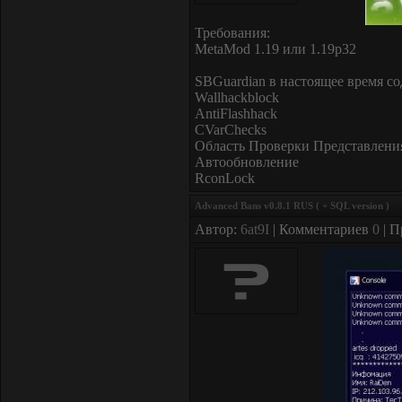
Требования:
MetaMod 1.19 или 1.19p32
SBGuardian в настоящее время с
Wallhackblock
AntiFlashhack
CVarChecks
Область Проверки Представлени
Автообновление
RconLock
Advanced Bans v0.8.1 RUS ( + SQL version )
Автор:
6at9I
| Комментариев
0
| П