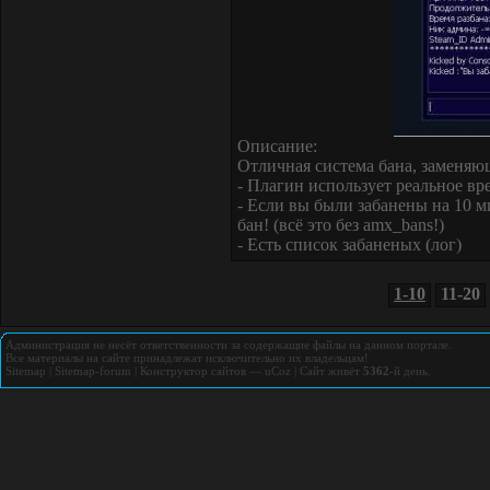
Описание:
Отличная система бана, заменяю
- Плагин использует реальное вр
- Если вы были забанены на 10 м
бан! (всё это без amx_bans!)
- Есть список забаненых (лог)
1-10
11-20
Администрация не несёт ответственности за содержащие файлы на данном портале.
Все материалы на сайте принадлежат исключительно их владельцам!
Sitemap
|
Sitemap-forum
|
Конструктор сайтов
—
uCoz
|
Сайт живёт
5362
-й день.