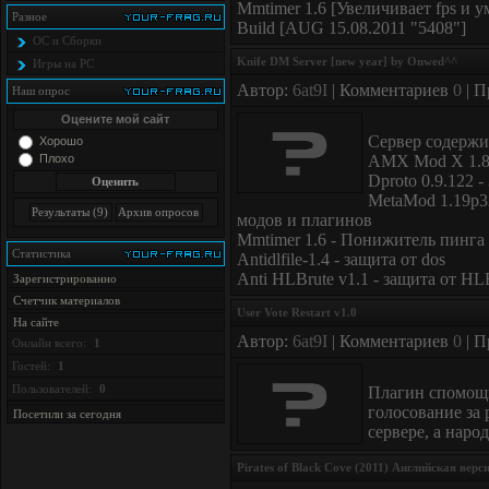
Mmtimer 1.6 [Увеличивает fps и 
Разное
Build [AUG 15.08.2011 "5408"]
ОС и Сборки
Knife DM Server [new year] by Onwed^^
Игры на PC
Автор:
6at9I
| Комментариев
0
| П
Наш опрос
Оцените мой сайт
Сервер содержи
Хорошо
Плохо
AMX Mod X 1.8.
Dproto 0.9.122 -
MetaMod 1.19p3
модов и плагинов
Mmtimer 1.6 - Понижитель пинга
Статистика
Antidlfile-1.4 - защита от dos
Anti HLBrute v1.1 - защита от HL
Зарегистрированно
Счетчик материалов
User Vote Restart v1.0
На сайте
Автор:
6at9I
| Комментариев
0
| П
Онлайн всего:
1
Гостей:
1
Пользователей:
0
Плагин спомощь
голосование за 
Посетили за сегодня
сервере, а народ
Pirates of Black Cove (2011) Английская ве