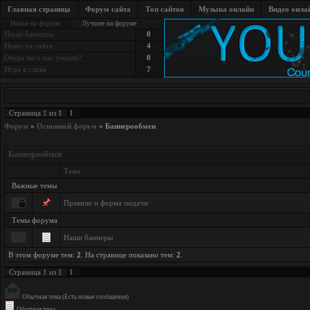
Главная страница
Форум сайта
Топ сайтов
Музыка онлайн
Видео онла
Новое на форуме
Лучшее на форуме
Наши баннеры
0
Новости сайта
4
Окуда вы о нас узнали?
0
Игра в слова
7
1
Страница
1
из
1
Форум
»
Основной форум
»
Баннерообмен
Баннерообмен
Тема
Важные темы
Правило и форма подачи
Темы форума
Наши баннеры
В этом форуме тем:
2
. На странице показано тем:
2
.
1
Страница
1
из
1
Обычная тема (Есть новые сообщения)
Обычная тема