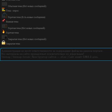
Обычная тема (Нет новых сообщений)
Тема - опрос
Горячая тема (Есть новые сообщения)
Важная тема
Горячая тема (Нет новых сообщений)
Горячая тема
Закрытая тема (Нет новых сообщений)
Закрытая тема
Администрация не несёт ответственности за содержащие файлы на данном портале.
Все материалы на сайте принадлежат исключительно их владельцам!
Sitemap
|
Sitemap-forum
|
Конструктор сайтов
—
uCoz
|
Сайт живёт
5361
-й день.