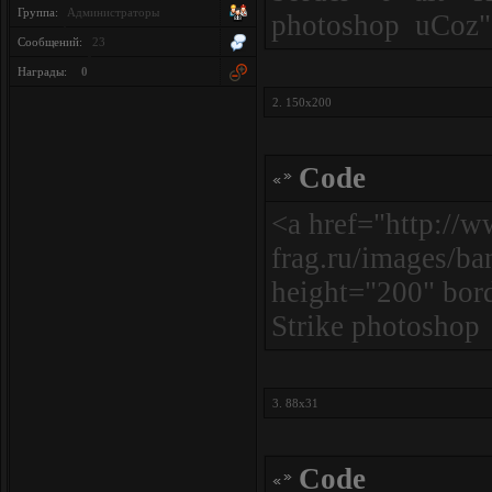
Группа:
Администраторы
photoshop uCoz"
Сообщений:
23
Награды:
0
2. 150x200
Code
<a href="http://w
frag.ru/images/b
height="200" bor
Strike photoshop
3. 88x31
Code