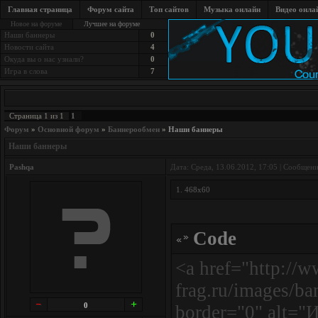
Главная страница
Форум сайта
Топ сайтов
Музыка онлайн
Видео онла
Новое на форуме
Лучшее на форуме
Наши баннеры
0
Новости сайта
4
Окуда вы о нас узнали?
0
Игра в слова
7
1
Страница
1
из
1
Форум
»
Основной форум
»
Баннерообмен
»
Наши баннеры
Наши баннеры
Pashqa
Дата: Среда, 13.06.2012, 17:05 | Сообщен
1. 468х60
Code
<a href="http://w
frag.ru/images/b
0
border="0" alt="