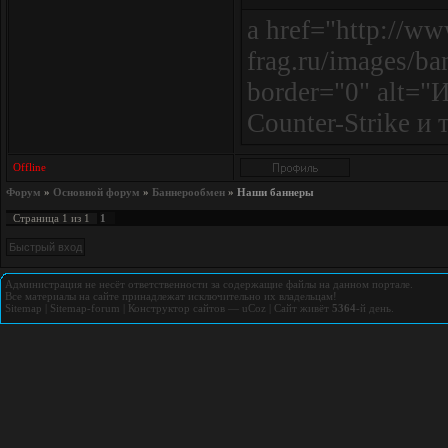
a href="http://ww
frag.ru/images/ba
border="0" alt="
Counter-Strike и 
Offline
Форум
»
Основной форум
»
Баннерообмен
»
Наши баннеры
1
Страница
1
из
1
Администрация не несёт ответственности за содержащие файлы на данном портале.
Все материалы на сайте принадлежат исключительно их владельцам!
Sitemap
|
Sitemap-forum
|
Конструктор сайтов
—
uCoz
|
Сайт живёт
5364
-й день.