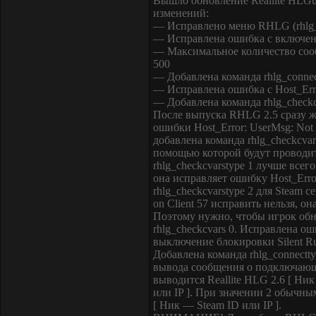
Вышло обновление Reallite HLGua
изменений:
— Исправлено меню RHLG (rhlg
— Исправлена ошибка с включен
— Максимальное количество сообщ
500
— Добавлена команда rhlg_connec
— Исправлена ошибка с Host_Error
— Добавлена команда rhlg_checkc
После выпуска RHLG 2.5 сразу же
ошибки Host_Error: UserMsg: Not 
добавлена команда rhlg_checkcvar
помощью которой будут проводит
rhlg_checkcvarstype 1 лучше всег
она исправляет ошибку Host_Error:
rhlg_checkcvarstype 2 для Steam с
on Client 57 исправить нельзя, о
Поэтому нужно, чтобы игрок обн
rhlg_checkcvars 0. Исправлена ош
выключение блокировки Silent Ru
Добавлена команда rhlg_connectt
вывода сообщения о подключающ
выводится Reallite HLG 2.6 [ Ник
или IP ]. При значении 2 обычны
[ Ник — Steam ID или IP ].