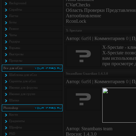
Background
CVarChecks
Спрайты
Область Проверки Представлени
Автообновление
Патчи
RconLock
Боты
Разное
X-Spectate
Читы
Автор:
6at9I
| Комментариев
0
| П
Радары
X-Spectate - кл
Взрывы
X-Spectate позв
Выстрелы
вам использова
Прицелы
при просмотре 
Все для uCoz
SteamBans Guardian 1.4.3.0
Шаблоны для uCoz
Автор:
6at9I
| Комментариев
0
| П
Скрипты для uCoz
Иконки для форума
Иконки для групп
Шапки
Photoshop
Кисти
Градиенты
Шрифты
Автор: Steambans team
Версия: 1.4.3.0
PSD