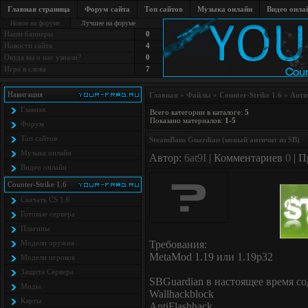
Главная страница
Форум сайта
Топ сайтов
Музыка онлайн
Видео онла
Новое на форуме
Лучшее на форуме
Наши баннеры
0
Новости сайта
4
Окуда вы о нас узнали?
0
Игра в слова
7
Навигация
Главная
»
Файлы
»
Counter-Strike 1.6
» Анти
Главная
Всего категории в каталоге
:
5
Показано материалов
:
1-5
Форум
Топ сайтов
SteamBans Guardian (новый античит из SB)
Музыка онлайн
Автор:
6at9I
| Комментариев
0
| П
Видео онлайн
Counter-Strike 1.6
Скачать CS 1.6
Готовые сервера
Плагины
Модели оружия
Требования:
MetaMod 1.19 или 1.19p32
Модели игроков
Защита Cервера
SBGuardian в настоящее время с
Моды
Wallhackblock
Карты
AntiFlashhack