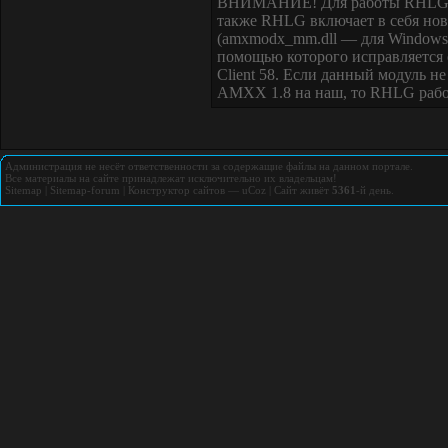
ВНИМАНИЕ! Для работы RHLG 2.6
также RHLG включает в себя н
(amxmodx_mm.dll — для Windows,
помощью которого исправляется о
Client 58. Если данный модуль не
AMXX 1.8 на наш, то RHLG работ
Администрация не несёт ответственности за содержащие файлы на данном портале.
Все материалы на сайте принадлежат исключительно их владельцам!
Sitemap
|
Sitemap-forum
|
Конструктор сайтов
—
uCoz
|
Сайт живёт
5361
-й день.