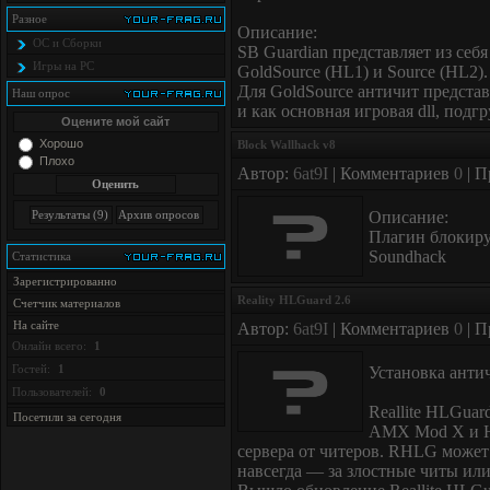
Разное
Описание:
ОС и Сборки
SB Guardian представляет из себ
Игры на PC
GoldSource (HL1) и Source (HL2).
Для GoldSource античит представ
Наш опрос
и как основная игровая dll, подгр
Оцените мой сайт
Хорошо
Block Wallhack v8
Плохо
Автор:
6at9I
| Комментариев
0
| П
Описание:
Плагин блокиру
Soundhack
Статистика
Зарегистрированно
Reality HLGuard 2.6
Счетчик материалов
На сайте
Автор:
6at9I
| Комментариев
0
| П
Онлайн всего:
1
Гостей:
1
Установка анти
Пользователей:
0
Reallite HLGuar
Посетили за сегодня
AMX Mod X и HL
сервера от читеров. RHLG может б
навсегда — за злостные читы или