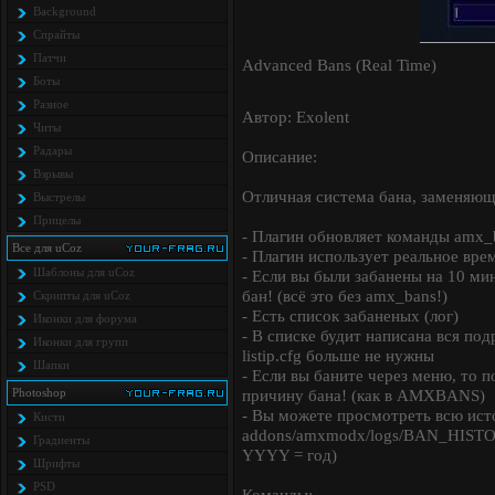
Background
Спрайты
Патчи
Advanced Bans (Real Time)
Боты
Разное
Автор: Exolent
Читы
Радары
Описание:
Взрывы
Отличная система бана, заменяющ
Выстрелы
Прицелы
- Плагин обновляет команды amx_
Все для uCoz
- Плагин использует реальное вре
Шаблоны для uCoz
- Если вы были забанены на 10 ми
бан! (всё это без amx_bans!)
Скрипты для uCoz
- Есть список забаненых (лог)
Иконки для форума
- В списке будит написана вся по
Иконки для групп
listip.cfg больше не нужны
Шапки
- Если вы баните через меню, то 
Photoshop
причину бана! (как в AMXBANS)
- Вы можете просмотреть всю исто
Кисти
addons/amxmodx/logs/BAN_HIST
Градиенты
YYYY = год)
Шрифты
PSD
Команды: