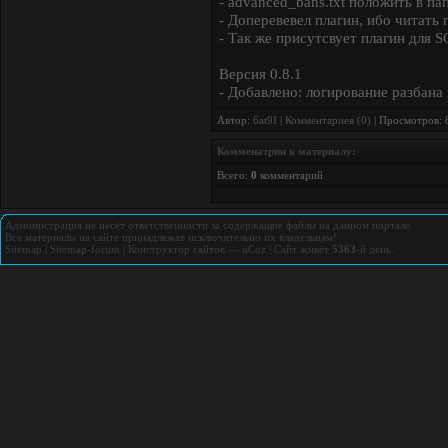
- advanced_bans.txt положить в па
- Доперевевел плагин, ибо читать
- Так же присутсвует плагин для S
Версия 0.8.1
- Добавлено: логирование разбана 
Автор:
6at9I
|
Комментариев (0)
| Просмотров: 
Комменатрии к материалу:
Всего:
0
комментарий
Администрация не несёт ответственности за содержащие файлы на данном портале.
Все материалы на сайте принадлежат исключительно их владельцам!
Sitemap
|
Sitemap-forum
|
Конструктор сайтов
—
uCoz
|
Сайт живёт
5363
-й день.