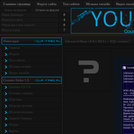
Главная страница
Форум сайта
Топ сайтов
Музыка онлайн
Видео онла
Новое на форуме
Лучшее на форуме
Наши баннеры
0
Новости сайта
4
Окуда вы о нас узнали?
0
Игра в слова
7
Навигация
Advanced Bans v0.8.1 RUS ( + SQL version )
Главная
Форум
Топ сайтов
Музыка онлайн
Видео онлайн
Counter-Strike 1.6
Скачать CS 1.6
Готовые сервера
Плагины
Модели оружия
Модели игроков
Защита Cервера
Моды
Карты