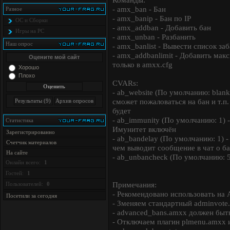
- amx_ban - Бан
Разное
- amx_banip - Бан по IP
ОС и Сборки
- amx_addban - Добавить бан
Игры на PC
- amx_unban - Разбанить
Наш опрос
- amx_banlist - Вывести список за
- amx_addbanlimit - Добавить мак
Оцените мой сайт
только в amxx.cfg
Хорошо
Плохо
CVARs:
- ab_website (По умолчанию: blank
сможет пожаловаться на бан и т.п.
будет
- ab_immunity (По умолчанию: 1) 
Статистика
Имунитет включён
Зарегистрированно
- ab_bandelay (По умолчанию: 1) -
Счетчик материалов
чем выводит сообщение в чат о ба
На сайте
- ab_unbancheck (По умолчанию: 5
Онлайн всего:
1
Гостей:
1
Примечания:
Пользователей:
0
- Рекомендовано использовать на
Посетили за сегодня
- Зменяем стандартный adminvote
- advanced_bans.amxx должен быть 
- Отключаем плагин plmenu.amxx 