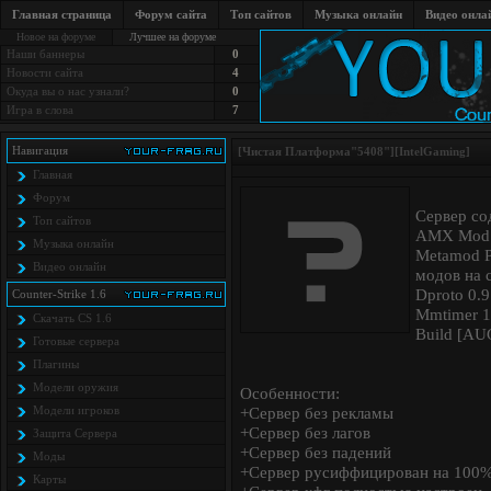
Главная страница
Форум сайта
Топ сайтов
Музыка онлайн
Видео онла
Новое на форуме
Лучшее на форуме
Наши баннеры
0
Новости сайта
4
Окуда вы о нас узнали?
0
Игра в слова
7
Навигация
[Чистая Платформа"5408"][IntelGaming]
Главная
Форум
Сервер со
Топ сайтов
AMX Mod X
Музыка онлайн
Metamod P
Видео онлайн
модов на 
Dproto 0.9
Counter-Strike 1.6
Mmtimer 1
Скачать CS 1.6
Build [AU
Готовые сервера
Плагины
Модели оружия
Особенности:
Модели игроков
+Сервер без рекламы
+Сервер без лагов
Защита Cервера
+Сервер без падений
Моды
+Сервер русиффицирован на 100
Карты