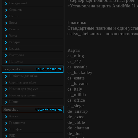
+Сервер кфг полностью настроен
Background
+Установлена защита Antidlfile [1.
Спрайты
Патчи
Плагины:
Боты
Стандартные плагины и один уст
Разное
statsx_shell.amxx - новая статисти
Читы
Радары
Взрывы
Карты:
Выстрелы
as_oilrig
cs_747
Прицелы
cs_assault
Все для uCoz
cs_backalley
Шаблоны для uCoz
cs_estate
Скрипты для uCoz
cs_havana
cs_italy
Иконки для форума
cs_militia
Иконки для групп
cs_office
Шапки
cs_siege
Photoshop
de_airstrip
de_aztec
Кисти
de_cbble
Градиенты
de_chateau
Шрифты
de_dust
PSD