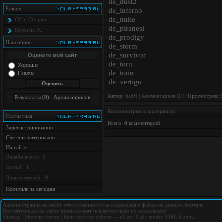
de_dust2
Разное
de_inferno
de_nuke
ОС и Сборки
de_piranesi
Игры на PC
de_prodigy
Наш опрос
de_storm
de_survivor
Оцените мой сайт
de_torn
Хорошо
de_train
Плохо
de_vertigo
Автор:
6at9I
|
Комментариев (0)
| Просмотров: 
Комменатрии к материалу:
Статистика
Всего:
0
комментарий
Зарегистрированно
Счетчик материалов
На сайте
Онлайн всего:
1
Гостей:
1
Пользователей:
0
Посетили за сегодня
Администрация не несёт ответственности за содержащие файлы на данном портале.
Все материалы на сайте принадлежат исключительно их владельцам!
Sitemap
|
Sitemap-forum
|
Конструктор сайтов
—
uCoz
|
Сайт живёт
5361
-й день.