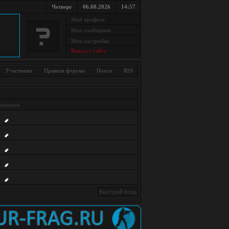
Четверг
06.08.2026
14:57
Мой профиль
Мои сообщения
Мои настройки
Выход с сайта
·
Участники
·
Правила форума
·
Поиск
·
RSS
овления
:
:
:
:
: