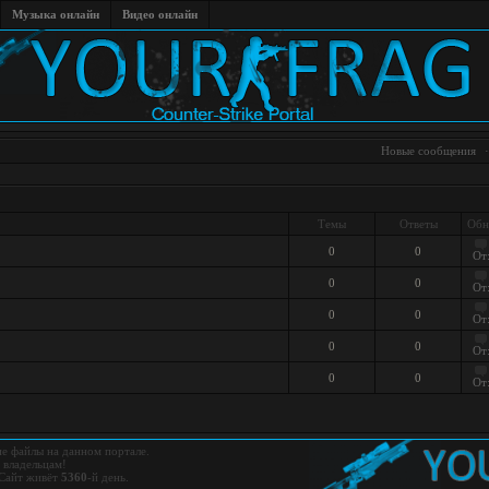
Музыка онлайн
Видео онлайн
Новые сообщения
Темы
Ответы
Обн
0
0
От
0
0
От
0
0
От
0
0
От
0
0
От
е файлы на данном портале.
 владельцам!
Сайт живёт
5360
-й день.