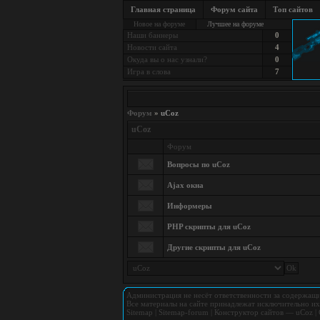
Главная страница
Форум сайта
Топ сайтов
Новое на форуме
Лучшее на форуме
Наши баннеры
0
Новости сайта
4
Окуда вы о нас узнали?
0
Игра в слова
7
Форум
»
uCoz
uCoz
Форум
Вопросы по uCoz
Ajax окна
Информеры
PHP скрипты для uCoz
Другие скрипты для uCoz
Администрация не несёт ответственности за содержащи
Все материалы на сайте принадлежат исключительно их
Sitemap
|
Sitemap-forum
|
Конструктор сайтов
—
uCoz
|