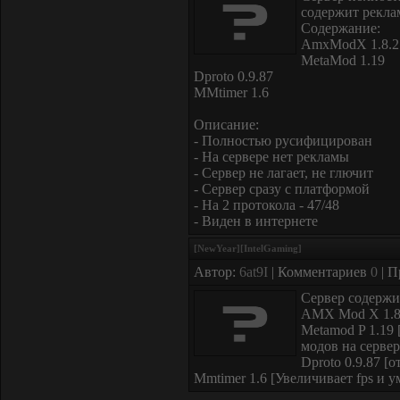
содержит реклам
Содержание:
AmxModX 1.8.2
MetaMod 1.19
Dproto 0.9.87
MMtimer 1.6
Описание:
- Полностью русифицирован
- На сервере нет рекламы
- Сервер не лагает, не глючит
- Сервер сразу с платформой
- На 2 протокола - 47/48
- Виден в интернете
[NewYear][IntelGaming]
Автор:
6at9I
| Комментариев
0
| П
Сервер содержи
AMX Mod X 1.8.
Metamod P 1.19
модов на сервер
Dproto 0.9.87 [о
Mmtimer 1.6 [Увеличивает fps и 