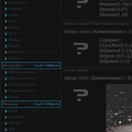
Background
Metamod[1.19p3
Спрайты
Dproto[0.9.87]
Mmtimer[1.19]
Патчи
Боты
Готовые сервера: [Knife Сервер] by 7up.cfg
Разное
Автор:
admin
| Комментариев
0
| 
Читы
Содержит:
Радары
[A]mxModX [1.8
Взрывы
[M]etamod [1.19
Выстрелы
[D]proto [0.9.122
Прицелы
[M]mtimer [1.6]
Все для uCoz
Снег на сервере
Шаблоны для uCoz
Автор:
6at9I
| Комментариев
0
| П
Скрипты для uCoz
Иконки для форума
Иконки для групп
Шапки
Photoshop
Кисти
Градиенты
Шрифты
PSD