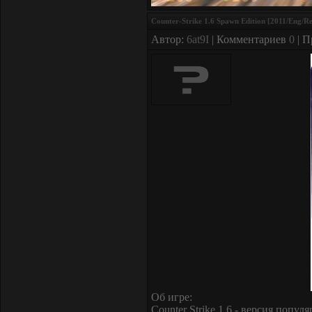
Counter-Strike 1.6 Spawn Edition [2011/Eng/R
Автор:
6at9I
| Комментариев
0
| П
Об игре:
Counter Strike 1.6 - версия попу