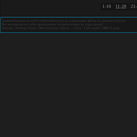
1-10
11-20
21
Администрация не несёт ответственности за содержащие файлы на данном портале.
Все материалы на сайте принадлежат исключительно их владельцам!
Sitemap
|
Sitemap-forum
|
Конструктор сайтов
—
uCoz
|
Сайт живёт
5362
-й день.