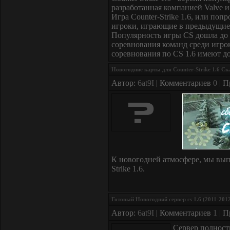
разработанная компанией Valve и
Игра Counter-Strike 1.6, или поп
игроки, играющие в предыдущие 
Популярность игры CS дошла до т
соревнования команд среди игрок
соревнования по CS 1.6 имеют д
Новогодние карты для Counter-Strike 1.6 Ск
Автор:
6at9I
| Комментариев
0
| П
К новогодней атмосфере, мы вып
Strike 1.6.
Готовый Новогодний сервер cs 1.6 (2011-201
Автор:
6at9I
| Комментариев
1
| П
Сервер полност