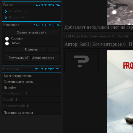
Разное
ОС и Сборки
Игры на PC
Наш опрос
Добавляет небольшой снег на сер
Оцените мой сайт
[ZP] Extra Item: Frost Grenade For Zombie
Хорошо
Плохо
Автор:
6at9I
| Комментариев
0
| П
Статистика
Зарегистрированно
Счетчик материалов
На сайте
Онлайн всего:
1
Гостей:
1
Пользователей:
0
Посетили за сегодня