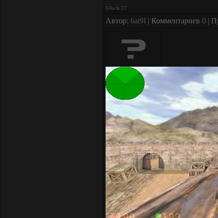
Glock 27
Автор:
6at9I
| Комментариев
0
| П