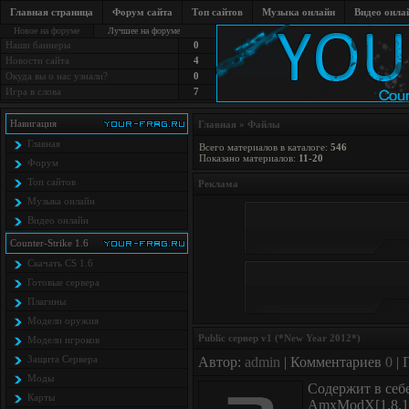
Главная страница
Форум сайта
Топ сайтов
Музыка онлайн
Видео онла
Новое на форуме
Лучшее на форуме
Наши баннеры
0
Новости сайта
4
Окуда вы о нас узнали?
0
Игра в слова
7
Навигация
Главная
»
Файлы
Главная
Всего материалов в каталоге
:
546
Показано материалов
:
11-20
Форум
Топ сайтов
Реклама
Музыка онлайн
Видео онлайн
Counter-Strike 1.6
Скачать CS 1.6
Готовые сервера
Плагины
Модели оружия
Public сервер v1 (*New Year 2012*)
Модели игроков
Защита Cервера
Автор:
admin
| Комментариев
0
| 
Моды
Содержит в себе
Карты
AmxModX[1.8.1